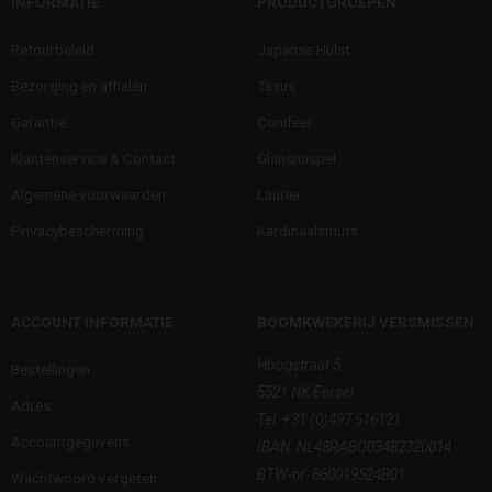
INFORMATIE
PRODUCTGROEPEN
Retourbeleid
Japanse Hulst
Bezorging en afhalen
Taxus
Garantie
Conifeer
Klantenservice & Contact
Glansmispel
Algemene voorwaarden
Laurier
Privacybescherming
Kardinaalsmuts
ACCOUNT INFORMATIE
BOOMKWEKERIJ VERSMISSEN
Hoogstraat 5
Bestellingen
5521 NK Eersel
Adres
Tel:
+31 (0)497 516121
Accountgegevens
IBAN: NL48RABO03482320014
BTW-nr: 860019524B01
Wachtwoord vergeten