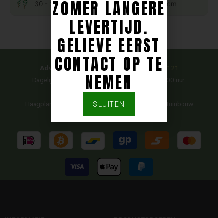
ZOMER LANGERE
30 - 225 cm
80 - 275 cm
LEVERTIJD.
GELIEVE EERST
CONTACT OP TE
Advies nodig?
Bel ons op:
+31 (0)497-516121
NEMEN
Dagelijks bereikbaar (ma-zo) van 09:00 tot 21:00 uur.
Haagplantenwinkel.nl is gecertificeerd door NAK-tuinbouw
SLUITEN
U kunt bij ons betalen met: