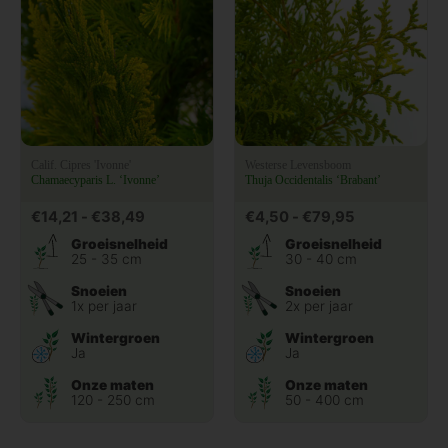
Calif. Cipres 'Ivonne'
Westerse Levensboom
Chamaecyparis L. ‘Ivonne’
Thuja Occidentalis ‘Brabant’
€
14,21
-
€
38,49
€
4,50
-
€
79,95
Groeisnelheid
Groeisnelheid
25 - 35 cm
30 - 40 cm
Snoeien
Snoeien
1x per jaar
2x per jaar
Wintergroen
Wintergroen
Ja
Ja
Onze maten
Onze maten
120 - 250 cm
50 - 400 cm