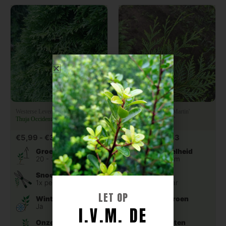
Westerse Levensboom
Reuzenlevensboom 'Martin'
Thuja Occidentalis ‘Smaragd’
Thuja plicata ‘Martin’
€
5,99
-
€
36,95
€
8,88
-
€
35,53
Groeisnelheid
Groeisnelheid
20 - 30 cm
30 - 40 cm
Snoeien
Snoeien
1x per jaar
2x per jaar
LET OP
Wintergroen
Wintergroen
Ja
Ja
I.V.M. DE
Onze maten
Onze maten