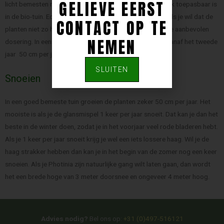
GELIEVE EERST
licht bemesten met een natuurlijke DCM-meststof die ook toepasbaar is
in de bio-tuin. Eco-style is ook een geschikte meststof. Als je wil dat de
CONTACT OP TE
planten niet zo hard groeien, geef je maar de helft van de aanbevolen
NEMEN
dosering. In een goed bemeste tuin groeien de planten vanaf het tweede
jaar 50 cm per jaar. Als ze ouder zijn, wordt dat minder.
SLUITEN
Snoeien
In een goed bemeste tuin groeien de planten zeker 50 cm per jaar. Het
mooiste is als je de glansmispel 1 keer per jaar snoeit. Dat kan je dan het
beste in de winter doen, zodat je in het voorjaar veel rode bladeren hebt.
Als je 1 keer per jaar snoeit krijg je wel een iets lossere haag. Wil je de
haag strakker hebben dan kan je in het begin van de zomer nog een keer
snoeien. Als je Photinia zijn natuurlijke gang wilt laten gaan, dan wordt
het een brede hoge van 3 meter doorsnee en ongeveer 4 meter hoog.
Advies nodig?
Bel ons op:
+31 (0)497-516121