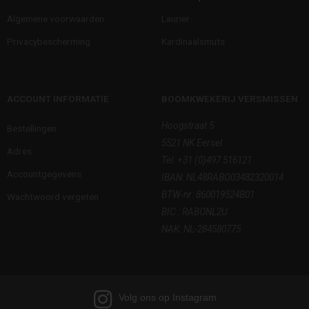
Algemene voorwaarden
Laurier
Privacybescherming
Kardinaalsmuts
ACCOUNT INFORMATIE
BOOMKWEKERIJ VERSMISSEN
Hoogstraat 5
Bestellingen
5521 NK Eersel
Adres
Tel:
+31 (0)497 516121
Accountgegevens
IBAN: NL48RABO03482320014
BTW-nr: 860019524B01
Wachtwoord vergeten
BIC : RABONL2U
NAK: NL-284580775
Volg ons op Instagram