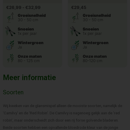
€
26,99
-
€
32,99
€
29,45
Groeisnelheid
Groeisnelheid
30 - 50 cm
30 - 50 cm
Snoeien
Snoeien
1x per jaar
1x per jaar
Wintergroen
Wintergroen
Ja
Ja
Onze maten
Onze maten
80 - 125 cm
80-120 cm
Meer informatie
Soorten
Wij kweken van de glansmispel alleen de mooiste soorten, namelijk de
‘Camilvy’ en de ‘Red Robin’. De Camilvy is nagenoeg gelijk aan de ‘red
robin’, maar onderscheidt zich door een rij forse golvende bladeren.
Beide soorten hebben een opvallende bloedrode kleur van de jonge