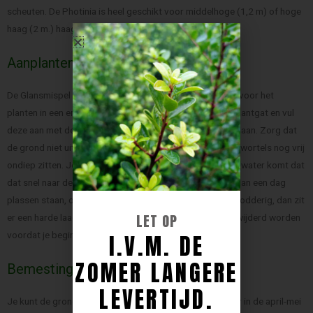
scheuten. De Photinia is heel geschikt voor middelhoge (1,2 m) of hoge
haag (2 m.) haag.
Aanplanten
De Glansmispel groeit in elke tuingrond. Dompel de kluit voor het
planten in een emmer met water. Zet hem daarna in het plantgat en vul
deze aan met de omliggende aarde. Druk de plant stevig aan. Zorg dat
de grond niet uitdroogt, zeker niet het eerste jaar, als de wortels nog vrij
ondiep zitten. Je moet er wel voor zorgen dat als er veel water komt dat
dat snel naar de ondergrond wegtrekt. Blijven er langer dan een dag
plassen staan, of blijft de bovengrond een paar dagen modderig, dan zit
LET OP
er een harde laag in de grond. Deze harde laag moet verwijderd worden
I.V.M. DE
voordat je begint met aanplanten.
ZOMER LANGERE
Bemesting
LEVERTIJD.
Je kunt de grond rondom de Glansmispel planten elk jaar in de april-mei