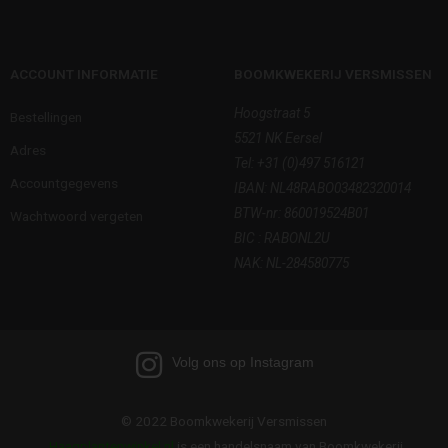
ACCOUNT INFORMATIE
BOOMKWEKERIJ VERSMISSEN
Hoogstraat 5
Bestellingen
5521 NK Eersel
Adres
Tel:
+31 (0)497 516121
Accountgegevens
IBAN: NL48RABO03482320014
BTW-nr: 860019524B01
Wachtwoord vergeten
BIC : RABONL2U
NAK: NL-284580775
Volg ons op Instagram
© 2022 Boomkwekerij Versmissen
Haagplantenwinkel.nl
is een handelsnaam van Boomkwekerij