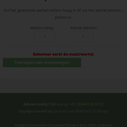
Vul het gewenste aantal meters haag in of vul het aantal planten /
potten in.
Meters haag
Aantal planten
Selecteer eerst de maat/wortel.
Toevoegen aan winkelwagen
Advies nodig?
Bel ons op:
+31 (0)497-516121
Dagelijks bereikbaar (ma-zo) van 09:00 tot 21:00 uur.
Haagplantenwinkel.nl is gecertificeerd door NAK-tuinbouw